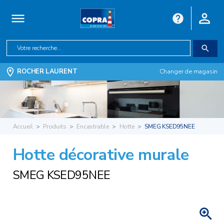
ROCHER LAURENT
Changer de magasin
Accueil
Produits
Encastrable
Hotte
SMEG KSED95NEE
Hotte décorative murale
SMEG KSED95NEE