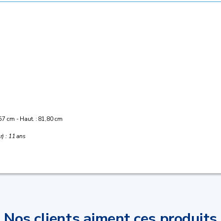
 57 cm - Haut. : 81,80 cm
r) : 11 ans
Nos clients aiment ces produits