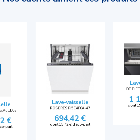
Lav
DE DIE
1 
Lave-vaisselle
selle
dont 1
ROSIERES RI5C4F0A-47
oxAutoDos
694,42 €
2 €
dont 15,42 € d'éco-part
éco-part