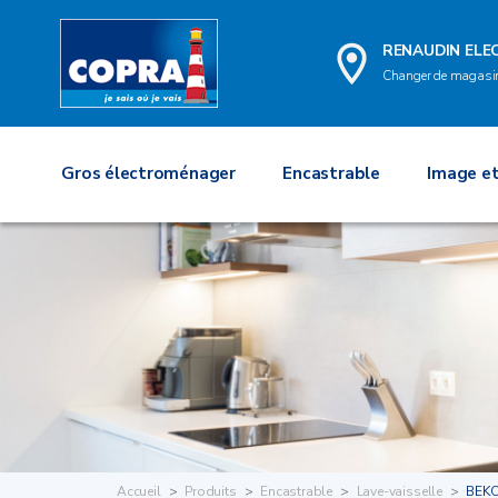
RENAUDIN EL
Changer de magasi
Gros électroménager
Encastrable
Image et
Accueil
Produits
Encastrable
Lave-vaisselle
BEK