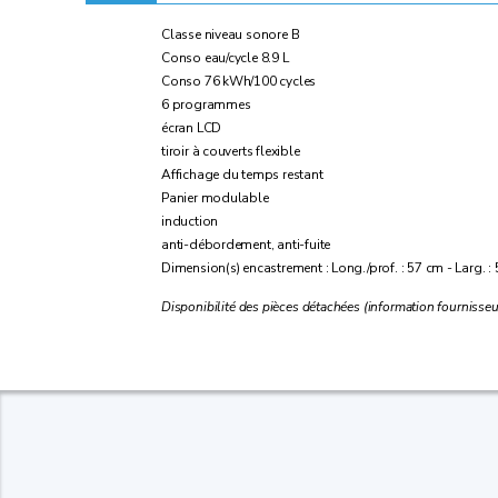
Classe niveau sonore B
Conso eau/cycle 8.9 L
Conso 76 kWh/100 cycles
6 programmes
écran LCD
tiroir à couverts flexible
Affichage du temps restant
Panier modulable
induction
anti-débordement, anti-fuite
Dimension(s) encastrement : Long./prof. : 57 cm - Larg. :
Disponibilité des pièces détachées (information fournisseu