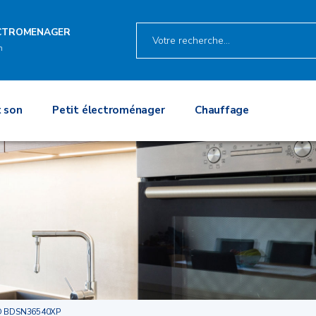
ECTROMENAGER
n
 son
Petit électroménager
Chauffage
O BDSN36540XP