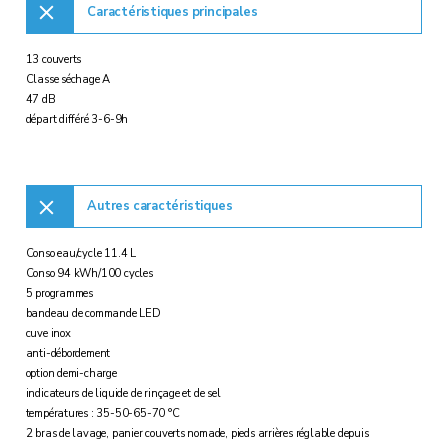
Caractéristiques principales
13 couverts
Classe séchage A
47 dB
départ différé 3-6-9h
Autres caractéristiques
Conso eau/cycle 11.4 L
Conso 94 kWh/100 cycles
5 programmes
bandeau de commande LED
cuve inox
anti-débordement
option demi-charge
indicateurs de liquide de rinçage et de sel
températures : 35-50-65-70 °C
2 bras de lavage, panier couverts nomade, pieds arrières réglable depuis