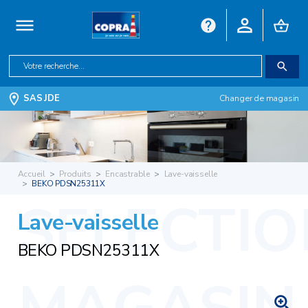
SAS JDE
Changer de magasin
Accueil
Produits
Encastrable
Lave-vaisselle
BEKO PDSN25311X
Lave-vaisselle
BEKO PDSN25311X