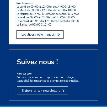
Nos horaires :
Le Lundi de 09h00 à 12h00 et de 14h00 à 18h00
Le Mardi de 09h00 à 12h00 et de 14h00 à 18h00
Le Mercredi de 14h00 à 18h00 et de 09h00 à 12h00
Le Jeudi de 09h00 à 12h00 et de 14h00 à 18h00
Le Vendredi de 09h00 à 12h00 et de 14h00 à 18h00
Le Samedi de 09h00 à 12h00
Localiser notre magasin
Suivez nous !
Newsletter
Nous vous écrirons une fois par mois pour partager
l’actualité, les tendances et les offres promotionnelles.
S’abonner aux newsletters