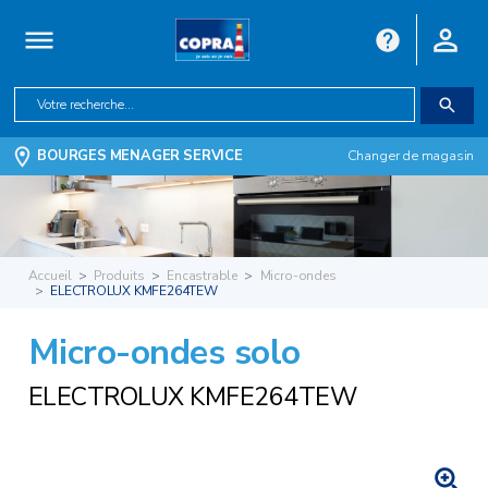
BOURGES MENAGER SERVICE
Changer de magasin
Accueil
Produits
Encastrable
Micro-ondes
ELECTROLUX KMFE264TEW
Micro-ondes solo
ELECTROLUX KMFE264TEW