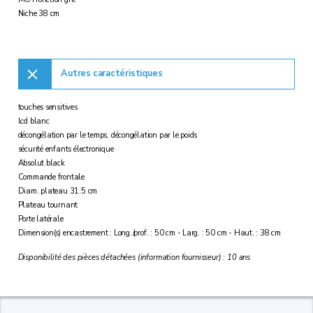
Niche 38 cm
Autres caractéristiques
touches sensitives
lcd blanc
décongélation par le temps, décongélation par le poids
sécurité enfants électronique
Absolut black
Commande frontale
Diam. plateau 31.5 cm
Plateau tournant
Porte latérale
Dimension(s) encastrement : Long./prof. : 50 cm - Larg. : 50 cm - Haut. : 38 cm
Disponibilité des pièces détachées (information fournisseur) : 10 ans