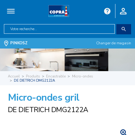
PINKOSZ
Changer de magasin
Accueil
Produits
Encastrable
Micro-ondes
DE DIETRICH DMG2122A
Micro-ondes gril
DE DIETRICH DMG2122A