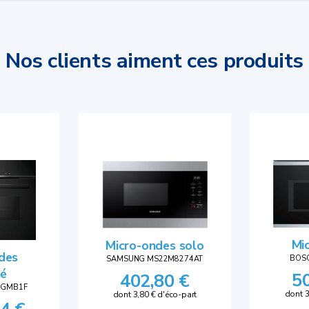
Nos clients aiment ces produits
Mi
Micro-ondes solo
des
BOS
SAMSUNG MS22M8274AT
né
5
402,80 €
6GMB1F
dont 3
dont 3,80 € d'éco-part