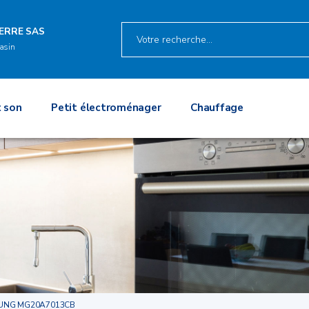
IERRE SAS
asin
 son
Petit électroménager
Chauffage
UNG MG20A7013CB