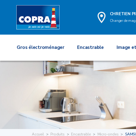
CHRETIEN P
Changer de mag
Gros électroménager
Encastrable
Image et
Accueil
Produits
Encastrable
Micro-ondes
SAMS