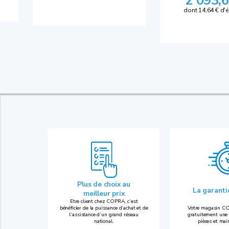
2 093,6
dont 14,64 € d'
Plus de choix au
La garant
meilleur prix
Etre client chez COPRA, c’est
bénéficier de la puissance d’achat et de
Votre magasin CO
l’assistance d’un grand réseau
gratuitement une 
national.
pièces et mai