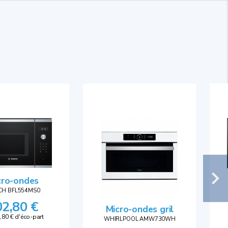
cro-ondes
CH BFL554MS0
02,80 €
Micro-ondes gril
,80 € d'éco-part
WHIRLPOOL AMW730WH