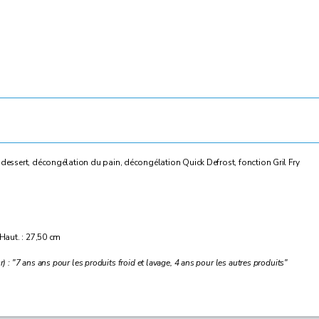
n dessert, décongélation du pain, décongélation Quick Defrost, fonction Gril Fry
 Haut. : 27,50 cm
) : "7 ans ans pour les produits froid et lavage, 4 ans pour les autres produits"