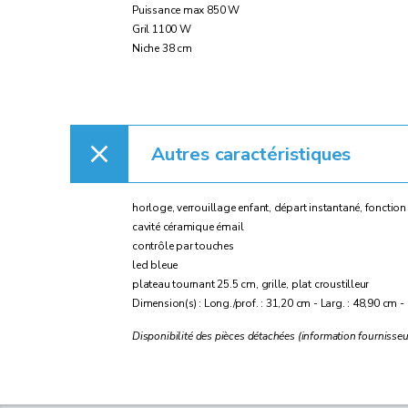
Puissance max 850 W
Gril 1100 W
Niche 38 cm
Autres caractéristiques
horloge, verrouillage enfant, départ instantané, fonctio
cavité céramique émail
contrôle par touches
led bleue
plateau tournant 25.5 cm, grille, plat croustilleur
Dimension(s) : Long./prof. : 31,20 cm - Larg. : 48,90 cm -
Disponibilité des pièces détachées (information fournisseur