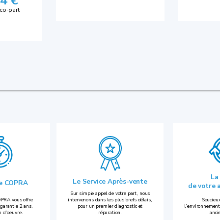
4 €
éco-part
La
Le Service Après-vente
ie COPRA
de votre 
Sur simple appel de votre part, nous
PRA vous offre
intervenons dans les plus brefs délais,
Soucieux
garantie 2 ans,
pour un premier diagnostic et
l’environnement
n d’oeuvre.
réparation.
anci