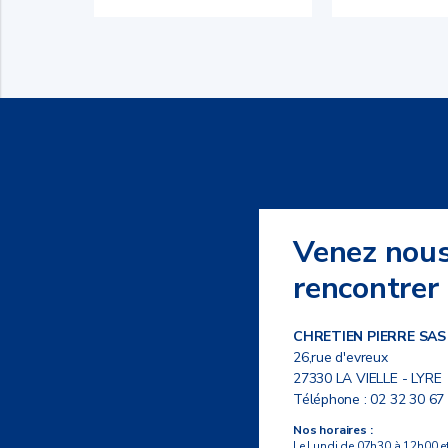
Venez nou
rencontrer
CHRETIEN PIERRE SAS
26,rue d'evreux
27330 LA VIELLE - LYRE
Téléphone :
02 32 30 67
Nos horaires :
Le Lundi de 07h30 à 12h00 e