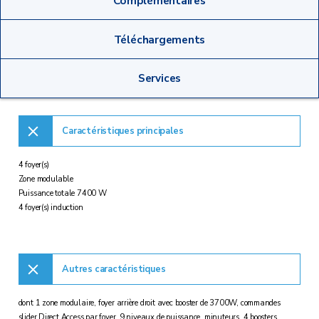
Complémentaires
Téléchargements
Services
Caractéristiques principales
4 foyer(s)
Zone modulable
Puissance totale 7400 W
4 foyer(s) induction
Autres caractéristiques
dont 1 zone modulaire, foyer arrière droit avec booster de 3700W, commandes
slider Direct Access par foyer, 9 niveaux de puissance, minuteurs, 4 boosters,