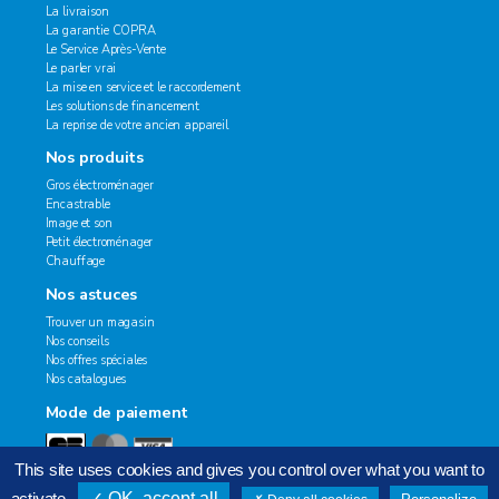
La livraison
La garantie COPRA
Le Service Après-Vente
Le parler vrai
La mise en service et le raccordement
Les solutions de financement
La reprise de votre ancien appareil
Nos produits
Gros électroménager
Encastrable
Image et son
Petit électroménager
Chauffage
Nos astuces
Trouver un magasin
Nos conseils
Nos offres spéciales
Nos catalogues
Mode de paiement
This site uses cookies and gives you control over what you want to
activate
OK, accept all