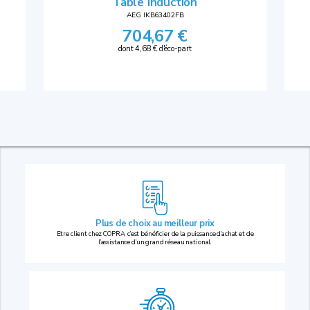
Table induction
AEG IKB63402FB
704,67 €
dont 4,68 € d'éco-part
Plus de choix au
meilleur prix
Etre client chez COPRA, c’est bénéficier de la puissance d’achat et de
l’assistance d’un grand réseau national.