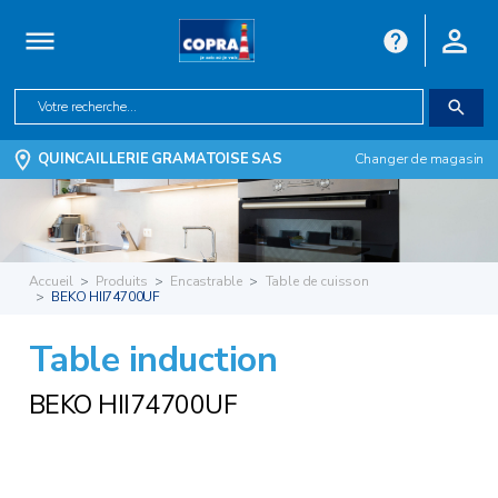
QUINCAILLERIE GRAMATOISE SAS
Changer de magasin
Accueil
Produits
Encastrable
Table de cuisson
BEKO HII74700UF
Table induction
BEKO HII74700UF