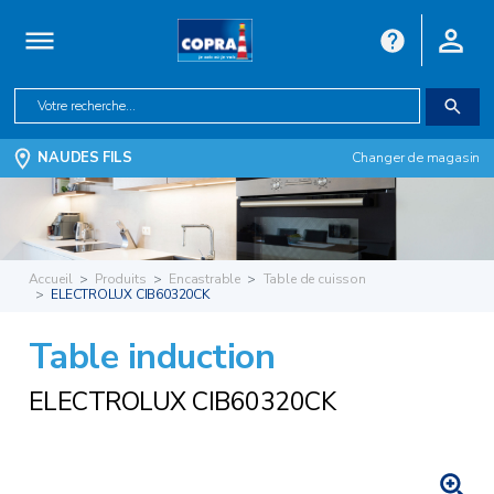
NAUDES FILS
Changer de magasin
Accueil
Produits
Encastrable
Table de cuisson
ELECTROLUX CIB60320CK
Table induction
ELECTROLUX CIB60320CK