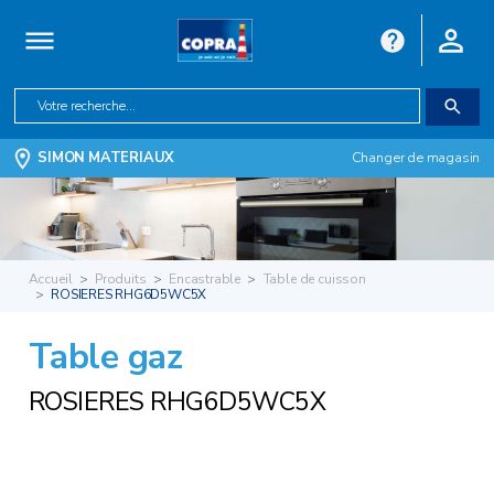
SIMON MATERIAUX
Changer de magasin
Accueil
Produits
Encastrable
Table de cuisson
ROSIERES RHG6D5WC5X
Table gaz
ROSIERES RHG6D5WC5X