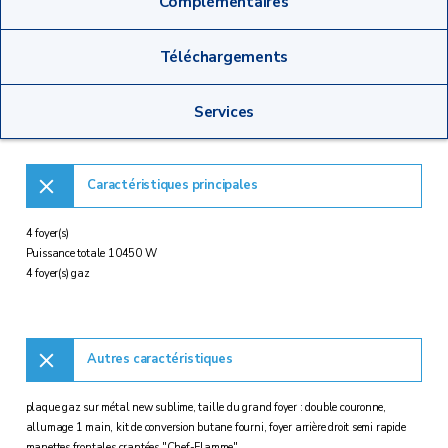
Complémentaires
Téléchargements
Services
Caractéristiques principales
4 foyer(s)
Puissance totale 10450 W
4 foyer(s) gaz
Autres caractéristiques
plaque gaz sur métal new sublime, taille du grand foyer : double couronne,
allumage 1 main, kit de conversion butane fourni, foyer arrière droit semi rapide
manettes frontales crantées "Chef-Flamme"