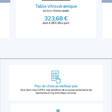
Table vitrocéramique
BOSCH PKM611BB8E
323,68 €
dont 4,68 € d'éco-part
Plus de choix au
meilleur prix
Etre client chez COPRA, c’est bénéficier de la puissance d’achat et de
l’assistance d’un grand réseau national.