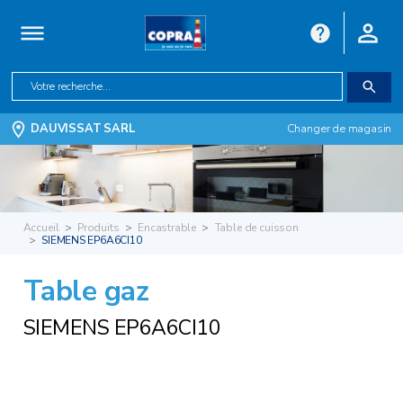
DAUVISSAT SARL
Changer de magasin
Accueil
Produits
Encastrable
Table de cuisson
SIEMENS EP6A6CI10
Table gaz
SIEMENS EP6A6CI10