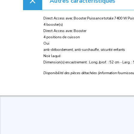
Autres caractéristiques
Direct Access avec Booster Puissance totale 7400 W 
4 booster(s)
Direct Access avec Booster
4 positions de cuisson
Oui
anti-débordement, anti-surchauffe, sécurité enfants
Noir laqué
Dimension(s) encastrement : Long./prof. : 52 cm - Larg. :
Disponibilité des pièces détachées (information fournisseu