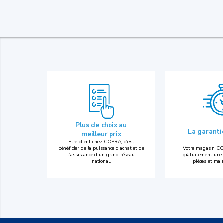
Plus de choix au
La garant
meilleur prix
Etre client chez COPRA, c’est
bénéficier de la puissance d’achat et de
Votre magasin CO
l’assistance d’un grand réseau
gratuitement une 
national.
pièces et mai