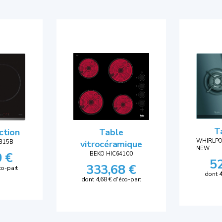
T
Table
ction
WHIRLPO
vitrocéramique
315B
NEW
0 €
BEKO HIC64100
5
333,68 €
co-part
dont 4
dont 4,68 € d'éco-part