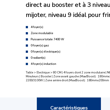
direct au booster et à 3 nivea
mijoter, niveau 9 idéal pour fri
4 foyer(s)
Zone modulable
Puissance totale 7400 W
0 foyer(s) gaz
0 foyer(s) électrique(s)
0 radiant(s)
4 foyer(s) induction
Table > Electrique > 80 CM | 4 foyers dont 2 zone modulaire | Nbre
Minuteurs | Booster | Zone avant gauche (Max/Boost) : 180
2200/3100W | Zone arrière droit (Max/Boost) : 180mmx200mm 
Caractéristiques