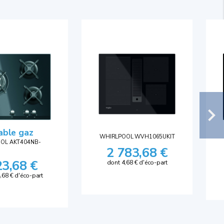
able gaz
WHIRLPOOL WVH1065UKIT
OL AKT404NB-
2 783,68 €
23,68 €
dont 4,68 € d'éco-part
,68 € d'éco-part