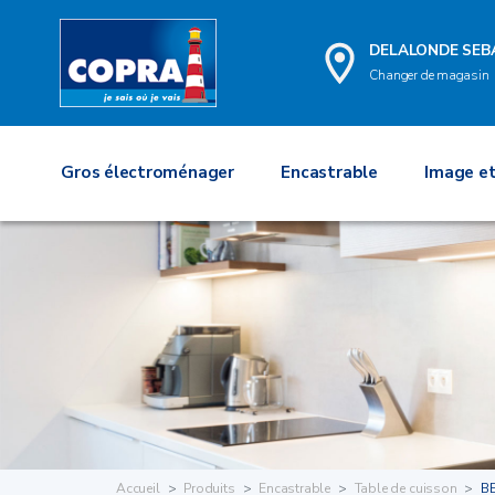
DELALONDE SEB
Changer de magasin
Gros électroménager
Encastrable
Image et
Accueil
Produits
Encastrable
Table de cuisson
B