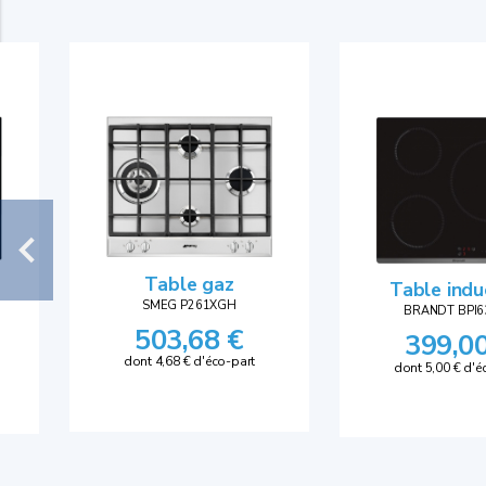
Table gaz
Table indu
SMEG P261XGH
BRANDT BPI6
503,68 €
399,0
dont 4,68 € d'éco-part
dont 5,00 € d'é