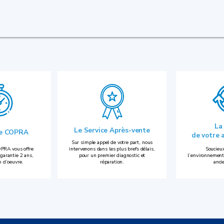
La
Le Service Après-vente
ie COPRA
de votre 
Sur simple appel de votre part, nous
PRA vous offre
intervenons dans les plus brefs délais,
Soucieux
garantie 2 ans,
pour un premier diagnostic et
l’environnement
n d’oeuvre.
réparation.
anci