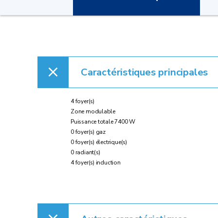
Caractéristiques principales
4 foyer(s)
Zone modulable
Puissance totale 7400 W
0 foyer(s) gaz
0 foyer(s) électrique(s)
0 radiant(s)
4 foyer(s) induction