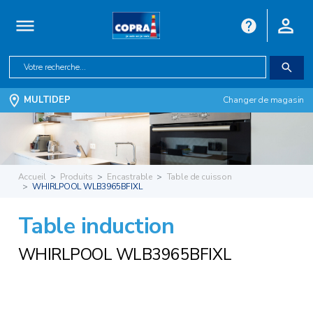
MULTIDEP
Changer de magasin
Accueil
Produits
Encastrable
Table de cuisson
WHIRLPOOL WLB3965BFIXL
Table induction
WHIRLPOOL WLB3965BFIXL