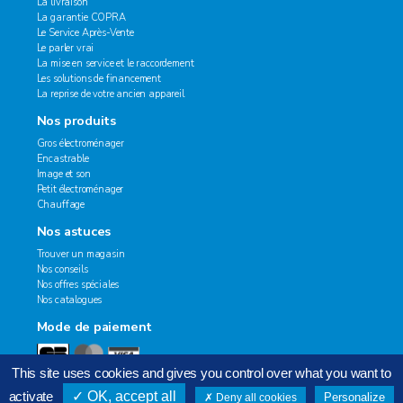
La livraison
La garantie COPRA
Le Service Après-Vente
Le parler vrai
La mise en service et le raccordement
Les solutions de financement
La reprise de votre ancien appareil
Nos produits
Gros électroménager
Encastrable
Image et son
Petit électroménager
Chauffage
Nos astuces
Trouver un magasin
Nos conseils
Nos offres spéciales
Nos catalogues
Mode de paiement
This site uses cookies and gives you control over what you want to
activate
OK, accept all
Personalize
Deny all cookies