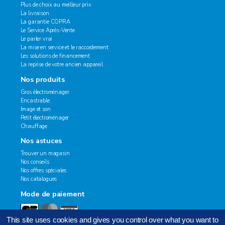
Plus de choix au meilleur prix
La livraison
La garantie COPRA
Le Service Après-Vente
Le parler vrai
La mise en service et le raccordement
Les solutions de financement
La reprise de votre ancien appareil
Nos produits
Gros électroménager
Encastrable
Image et son
Petit électroménager
Chauffage
Nos astuces
Trouver un magasin
Nos conseils
Nos offres spéciales
Nos catalogues
Mode de paiement
This site uses cookies and gives you control over what you want to