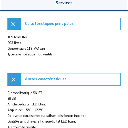
Services
Caractéristiques principales
105 bouteilles
293 litres
Conso énergie 118 kWh/an
Type de réfrigération Froid ventilé
Autres caractéristiques
Classe climatique SN-ST
38 dB
Affichage digital LED blanc
Amplitude : +5°C - +22°C
9 clayettes coulissantes sur rails en bois fronton inox noir
Contrôle sensitif avec affichage digital LED blanc
Alarme porte ouverte