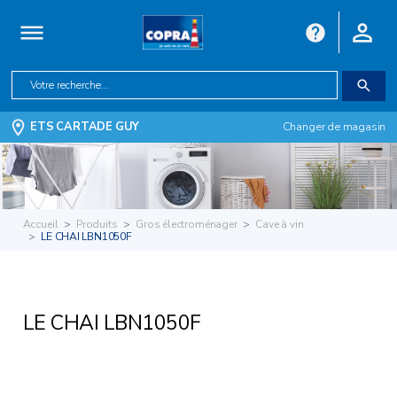
ETS CARTADE GUY
Changer de magasin
Accueil
Produits
Gros électroménager
Cave à vin
LE CHAI LBN1050F
LE CHAI LBN1050F