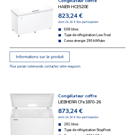
Congélateur coffre
HAIER HCE520E
823,24 €
dont 24,24 € Eco-participation
508 litres
Type de réfrigération Low Frost
Conso énergie 290 kWh/an
Informations sur le produit
Pour passer commande, contactez votre magasin.
Congélateur coffre
LIEBHERR CFe1870-26
873,24 €
dont 24,24 € Eco-participation
281 litres
Type de réfrigération StopFrost