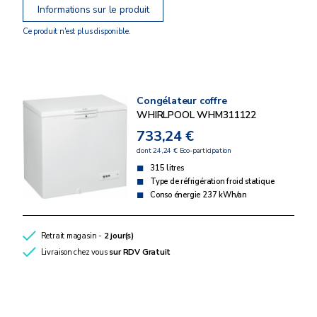
Informations sur le produit
Ce produit n'est plus disponible.
Congélateur coffre
WHIRLPOOL WHM311122
733,24 €
dont 24,24 € Eco-participation
315 litres
Type de réfrigération froid statique
Conso énergie 237 kWh/an
Retrait magasin -
2 jour(s)
Livraison chez vous
sur RDV
Gratuit