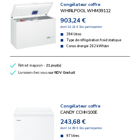
Congélateur coffre
WHIRLPOOL WHM39112
903,24 €
dont 24,24 € Eco-participation
394 litres
Type de réfrigération froid statique
Conso énergie 262 kWh/an
Retrait magasin -
21 jour(s)
Livraison chez vous
sur RDV
Gratuit
Congélateur coffre
CANDY CCHH100E
243,68 €
dont 14,68 € Eco-participation
97 litres