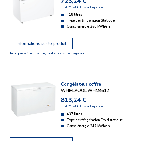
723,24 €
dont 24,24 € Eco-participation
418 litres
Type de réfrigération Statique
Conso énergie 260 kWh/an
Informations sur le produit
Pour passer commande, contactez votre magasin.
Congélateur coffre
WHIRLPOOL WHM4612
813,24 €
dont 24,24 € Eco-participation
437 litres
Type de réfrigération Froid statique
Conso énergie 247 kWh/an