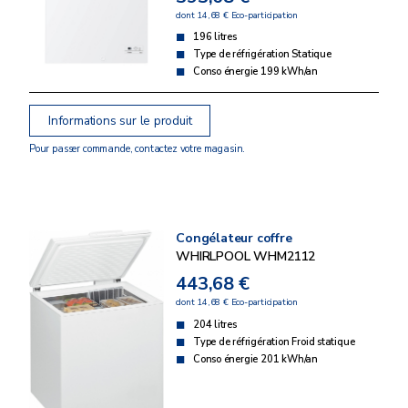
dont 14,68 € Eco-participation
196 litres
Type de réfrigération Statique
Conso énergie 199 kWh/an
Informations sur le produit
Pour passer commande, contactez votre magasin.
Congélateur coffre
WHIRLPOOL WHM2112
443,68 €
dont 14,68 € Eco-participation
204 litres
Type de réfrigération Froid statique
Conso énergie 201 kWh/an