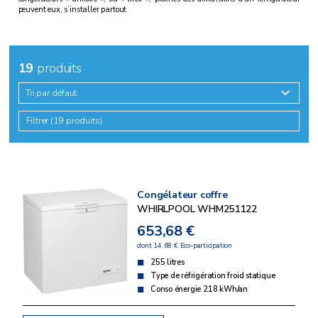
peuvent eux, s’installer partout
19
produits
Tri par défaut
Filtrer (19 produits)
Congélateur coffre
WHIRLPOOL WHM251122
653,68 €
dont 14,68 € Eco-participation
255 litres
Type de réfrigération froid statique
Conso énergie 218 kWh/an