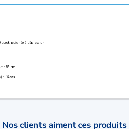
tProtect, poignée à dépression
ut. : 85 cm
r) : 10 ans
Nos clients aiment ces produits