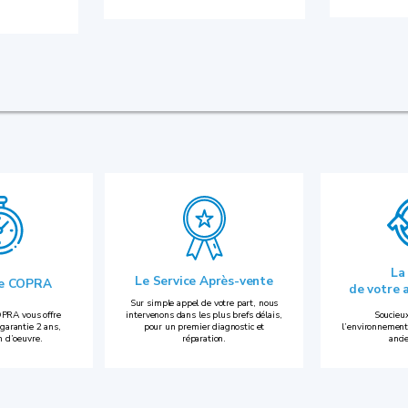
La
Le Service Après-vente
ie COPRA
de votre 
Sur simple appel de votre part, nous
PRA vous offre
intervenons dans les plus brefs délais,
Soucieux
garantie 2 ans,
pour un premier diagnostic et
l’environnement
n d’oeuvre.
réparation.
anci