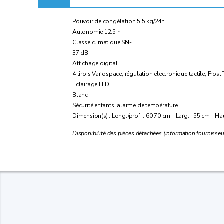
Pouvoir de congélation 5.5 kg/24h
Autonomie 12.5 h
Classe climatique SN-T
37 dB
Affichage digital
4 tirois Variospace, régulation électronique tactile, Fros
Eclairage LED
Blanc
Sécurité enfants, alarme de température
Dimension(s) : Long./prof. : 60,70 cm - Larg. : 55 cm - Ha
Disponibilité des pièces détachées (information fournisseu