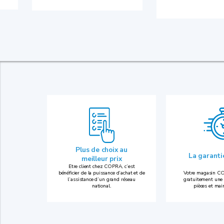
Plus de choix au
La garant
meilleur prix
Etre client chez COPRA, c’est
bénéficier de la puissance d’achat et de
Votre magasin CO
l’assistance d’un grand réseau
gratuitement une 
national.
pièces et mai