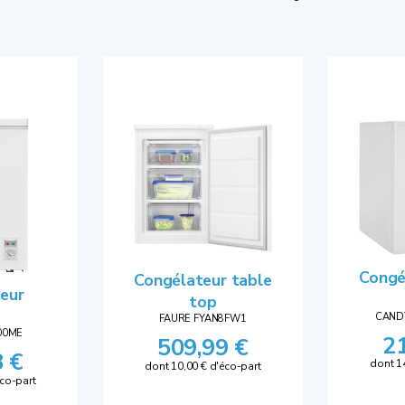
Congé
Congélateur table
eur
top
e
CAND
FAURE FYAN8FW1
00ME
2
509,99 €
8 €
dont 1
dont 10,00 € d'éco-part
éco-part