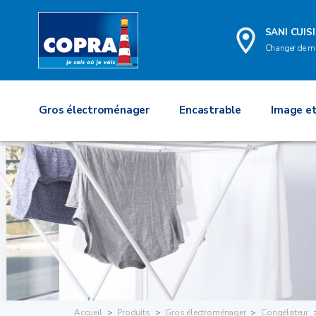
SANI CUIS
Changer de m
Gros électroménager
Encastrable
Image et
Accueil
Produits
Gros électroménager
Congélateur