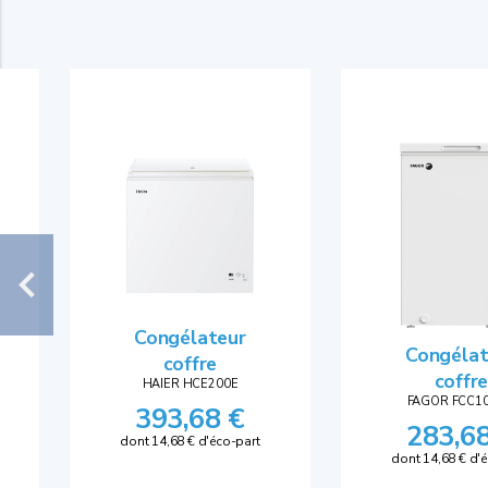
Congélateur
Congélat
coffre
coffr
HAIER HCE200E
FAGOR FCC1
393,68 €
283,6
dont 14,68 € d'éco-part
dont 14,68 € d'