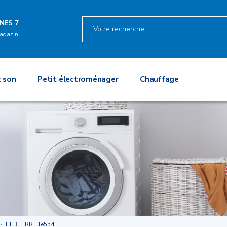
INES 7
agasin
 son
Petit électroménager
Chauffage
LIEBHERR FTe554