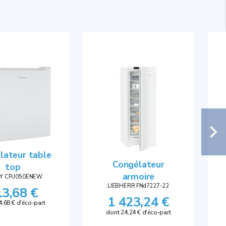
lateur table
Congélateur
top
armoire
Y CFU050ENEW
LIEBHERR FNd7227-22
13,68 €
1 423,24 €
4,68 € d'éco-part
dont 24,24 € d'éco-part