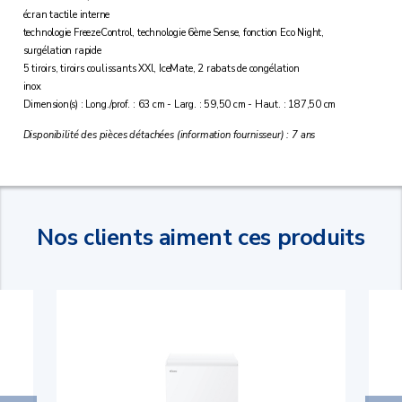
écran tactile interne
technologie FreezeControl, technologie 6ème Sense, fonction Eco Night,
surgélation rapide
5 tiroirs, tiroirs coulissants XXl, IceMate, 2 rabats de congélation
inox
Dimension(s) : Long./prof. : 63 cm - Larg. : 59,50 cm - Haut. : 187,50 cm
Disponibilité des pièces détachées (information fournisseur) : 7 ans
Nos clients aiment ces produits