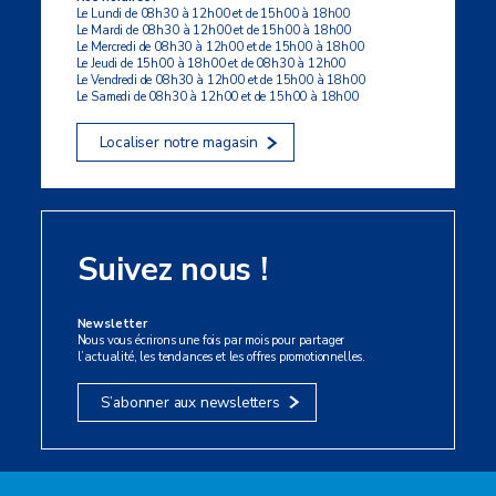
Le Lundi de 08h30 à 12h00 et de 15h00 à 18h00
Le Mardi de 08h30 à 12h00 et de 15h00 à 18h00
Le Mercredi de 08h30 à 12h00 et de 15h00 à 18h00
Le Jeudi de 15h00 à 18h00 et de 08h30 à 12h00
Le Vendredi de 08h30 à 12h00 et de 15h00 à 18h00
Le Samedi de 08h30 à 12h00 et de 15h00 à 18h00
Localiser notre magasin
Suivez nous !
Newsletter
Nous vous écrirons une fois par mois pour partager
l’actualité, les tendances et les offres promotionnelles.
S’abonner aux newsletters