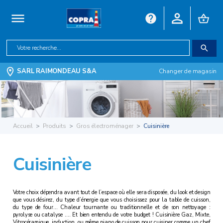
SARL RAIMONDEAU S&A
Changer de magasin
Accueil
Produits
Gros électroménager
Cuisinière
Cuisinière
Votre choix dépendra avant tout de l’espace où elle sera disposée, du look et design
que vous désirez, du type d’énergie que vous choisissez pour la table de cuisson,
du type de four… Chaleur tournante ou traditionnelle et de son nettoyage :
pyrolyse ou catalyse …. Et bien entendu de votre budget ! Cuisinière Gaz, Mixte,
Vitrocéramique, induction, ou même piano de cuisson pour cuisiner comme un chef