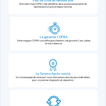
Plus de choix au
meilleur prix
Etre client chez COPRA, c’est bénéficier de la puissance d’achat et de
l’assistance d’un grand réseau national.
La garantie COPRA
Votre magasin COPRA vous offre gratuitement une garantie 2 ans, pièces
et main d’oeuvre.
Le Service Après-vente
Sur simple appel de votre part, nous intervenons dans les plus brefs délais,
pour un premier diagnostic et réparation.