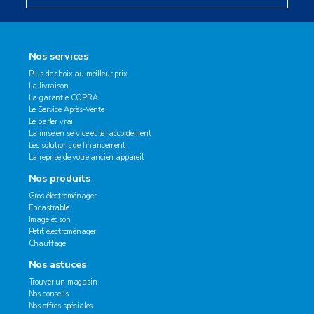
Nos services
Plus de choix au meilleur prix
La livraison
La garantie COPRA
Le Service Après-Vente
Le parler vrai
La mise en service et le raccordement
Les solutions de financement
La reprise de votre ancien appareil
Nos produits
Gros électroménager
Encastrable
Image et son
Petit électroménager
Chauffage
Nos astuces
Trouver un magasin
Nos conseils
Nos offres spéciales