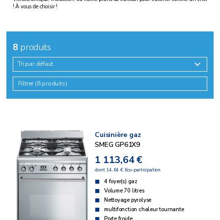
! À vous de choisir !
8
produits
Tri par défaut
Filtrer (8 produits)
Cuisinière gaz
SMEG GP61X9
1 113,64 €
dont 14,64 € Eco-participation
4 foyer(s) gaz
Volume 70 litres
Nettoyage pyrolyse
multifonction chaleur tournante
Porte froide