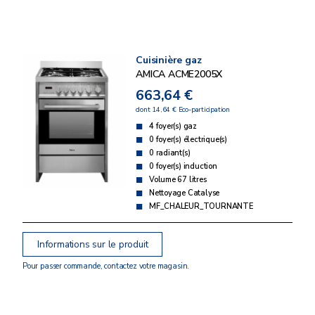
Cuisinière gaz
AMICA ACME2005X
663,64 €
dont 14,64 € Eco-participation
4 foyer(s) gaz
0 foyer(s) électrique(s)
0 radiant(s)
0 foyer(s) induction
Volume 67 litres
Nettoyage Catalyse
MF_CHALEUR_TOURNANTE
Informations sur le produit
Pour passer commande, contactez votre magasin.