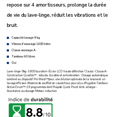
repose sur 4 amortisseurs, prolonge la durée
de vie du lave-linge, réduit les vibrations et le
bruit.
Capacité lavage 9 kg
Vitesse d'essorage 1600 tr/mn
Classe essorage A
Tambour 60 litres
Oui
Lave-linge-9kg-1600 tours/min-Écran LCD haute définition Classic-Classe A-
Construction Quattro™ : robuste, durable et antivibration- Dosage automatique
combiné au dispositif Pro Wash™pour une dilution optimale de la lessive et un
lavage efficace-Absence de soufflet en caoutchouc pour plus d'hygiène-Tambour
Active Drum™-19 programmes dont Rapide Quick Pro et Anti-allergie -
Assistance au dosage-Moteur induction