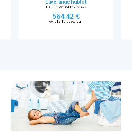
Lave-linge hublot
HAIER HW100-BP14929A-S
564,42 €
dont 15,42 € d'éco-part