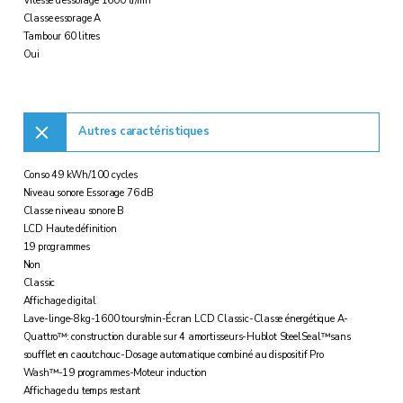
Vitesse d'essorage 1600 tr/mn
Classe essorage A
Tambour 60 litres
Oui
Autres caractéristiques
Conso 49 kWh/100 cycles
Niveau sonore Essorage 76 dB
Classe niveau sonore B
LCD Haute définition
19 programmes
Non
Classic
Affichage digital
Lave-linge-8kg-1600 tours/min-Écran LCD Classic-Classe énergétique A-
Quattro™: construction durable sur 4 amortisseurs-Hublot SteelSeal™sans
soufflet en caoutchouc-Dosage automatique combiné au dispositif Pro
Wash™-19 programmes-Moteur induction
Affichage du temps restant