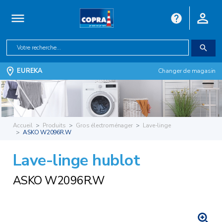
EUREKA
Changer de magasin
Accueil
Produits
Gros électroménager
Lave-linge
ASKO W2096R.W
Lave-linge hublot
ASKO W2096R.W