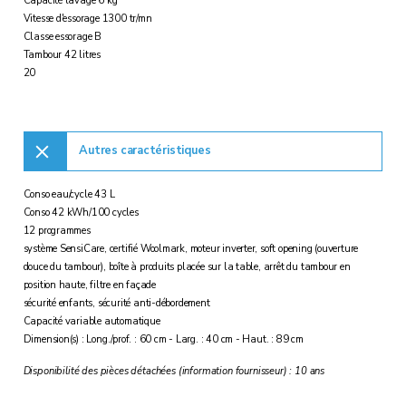
Capacité lavage 6 kg
Vitesse d'essorage 1300 tr/mn
Classe essorage B
Tambour 42 litres
20
Autres caractéristiques
Conso eau/cycle 43 L
Conso 42 kWh/100 cycles
12 programmes
système SensiCare, certifié Woolmark, moteur inverter, soft opening (ouverture
douce du tambour), boîte à produits placée sur la table, arrêt du tambour en
position haute, filtre en façade
sécurité enfants, sécurité anti-débordement
Capacité variable automatique
Dimension(s) : Long./prof. : 60 cm - Larg. : 40 cm - Haut. : 89 cm
Disponibilité des pièces détachées (information fournisseur) : 10 ans