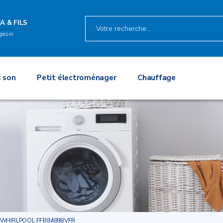
A & FILS
gasin
 son
Petit électroménager
Chauffage
WHIRLPOOL FFB8489BVFR