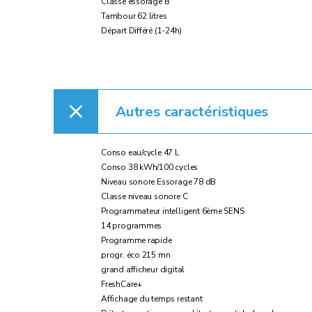
Classe essorage B
Tambour 62 litres
Départ Différé (1-24h)
Autres caractéristiques
Conso eau/cycle 47 L
Conso 38 kWh/100 cycles
Niveau sonore Essorage 78 dB
Classe niveau sonore C
Programmateur intelligent 6ème SENS
14 programmes
Programme rapide
progr. éco 215 mn
grand afficheur digital
FreshCare+
Affichage du temps restant