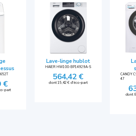
nge
Lave-linge hublot
La
dessus
HAIER HW100-BP14929A-S
564,42 €
652T
CANDY 
47
9 €
dont 15,42 € d'éco-part
6
co-part
dont 8