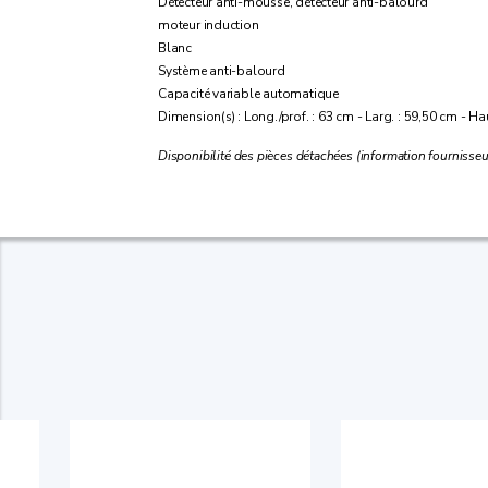
Détecteur anti-mousse, détecteur anti-balourd
moteur induction
Blanc
Système anti-balourd
Capacité variable automatique
Dimension(s) : Long./prof. : 63 cm - Larg. : 59,50 cm - Ha
Disponibilité des pièces détachées (information fournisseur