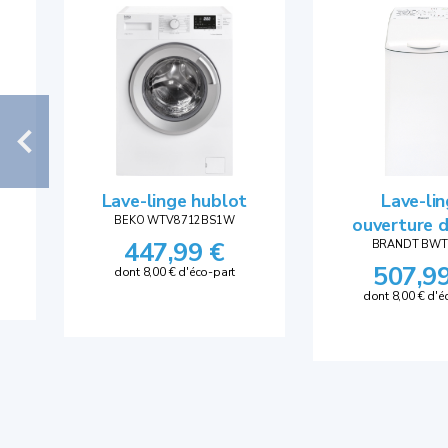
Lave-linge hublot
Lave-li
BEKO WTV8712BS1W
ouverture 
447,99 €
BRANDT BWT
507,9
dont 8,00 € d'éco-part
dont 8,00 € d'é