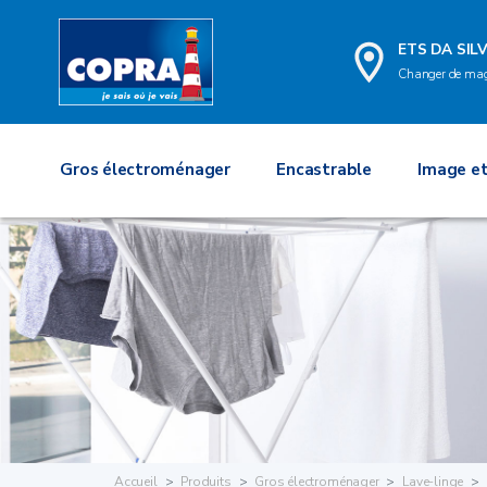
ETS DA SILV
Changer de ma
Gros électroménager
Encastrable
Image et
Accueil
Produits
Gros électroménager
Lave-linge