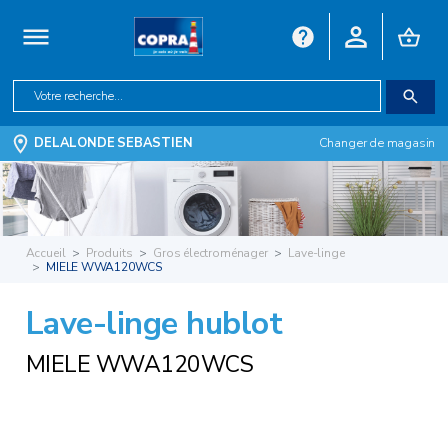
DELALONDE SEBASTIEN
Changer de magasin
Accueil
Produits
Gros électroménager
Lave-linge
MIELE WWA120WCS
Lave-linge hublot
MIELE WWA120WCS