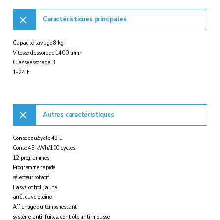
Caractéristiques principales
Capacité lavage 8 kg
Vitesse d'essorage 1400 tr/mn
Classe essorage B
1-24 h
Autres caractéristiques
Conso eau/cycle 48 L
Conso 43 kWh/100 cycles
12 programmes
Programme rapide
sélecteur rotatif
EasyControl jaune
arrêt cuve pleine
Affichage du temps restant
système anti-fuites, contrôle anti-mousse