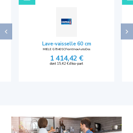
Lave-vaisselle 60 cm
MIELE G7040SCFrontInoxAutoDos
1 414,42 €
dont 15,42 € d'éco-part