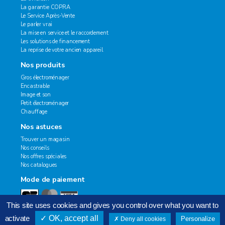
La garantie COPRA
Le Service Après-Vente
Le parler vrai
La mise en service et le raccordement
Les solutions de financement
La reprise de votre ancien appareil
Nos produits
Gros électroménager
Encastrable
Image et son
Petit électroménager
Chauffage
Nos astuces
Trouver un magasin
Nos conseils
Nos offres spéciales
Nos catalogues
Mode de paiement
This site uses cookies and gives you control over what you want to
activate
OK, accept all
Personalize
Deny all cookies
2020 © Copra. Tous droits réservés.