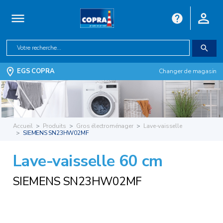
EGS COPRA
Changer de magasin
Accueil
Produits
Gros électroménager
Lave-vaisselle
SIEMENS SN23HW02MF
Lave-vaisselle 60 cm
SIEMENS SN23HW02MF