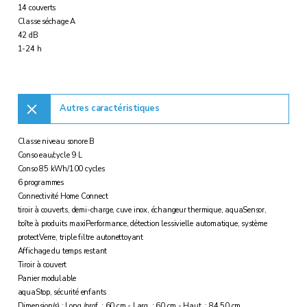
14 couverts
Classe séchage A
42 dB
1-24 h
Autres caractéristiques
Classe niveau sonore B
Conso eau/cycle 9 L
Conso 85 kWh/100 cycles
6 programmes
Connectivité Home Connect
tiroir à couverts, demi-charge, cuve inox, échangeur thermique, aquaSensor,
boîte à produits maxiPerformance, détection lessivielle automatique, système
protectVerre, triple filtre autonettoyant
Affichage du temps restant
Tiroir à couvert
Panier modulable
aquaStop, sécurité enfants
Dimension(s) : Long./prof. : 60 cm - Larg. : 60 cm - Haut. : 84,50 cm