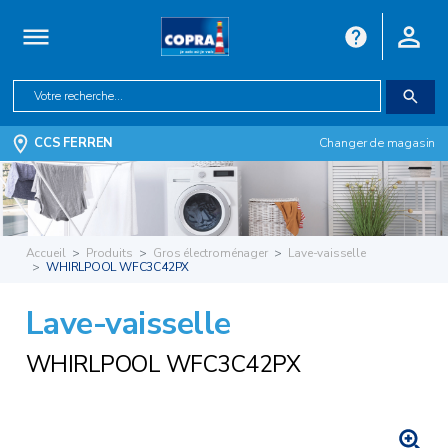
CCS FERREN
Changer de magasin
Accueil
Produits
Gros électroménager
Lave-vaisselle
WHIRLPOOL WFC3C42PX
Lave-vaisselle
WHIRLPOOL WFC3C42PX