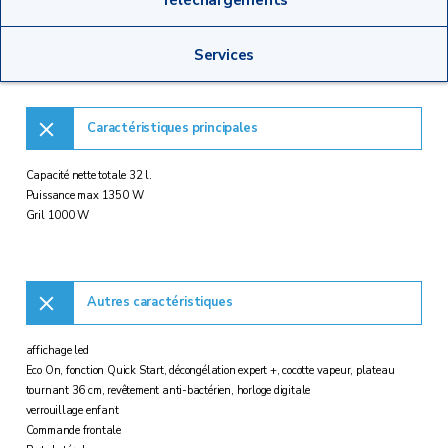
Services
Caractéristiques principales
Capacité nette totale 32 l.
Puissance max 1350 W
Gril 1000 W
Autres caractéristiques
affichage led
Eco On, fonction Quick Start, décongélation expert +, cocotte vapeur, plateau
tournant 36 cm, revêtement anti-bactérien, horloge digitale
verrouillage enfant
Commande frontale