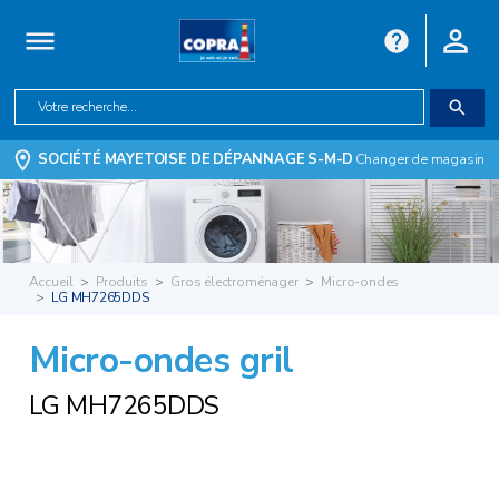
SOCIÉTÉ MAYETOISE DE DÉPANNAGE S-M-D
Changer de magasin
Accueil
Produits
Gros électroménager
Micro-ondes
LG MH7265DDS
Micro-ondes gril
LG MH7265DDS