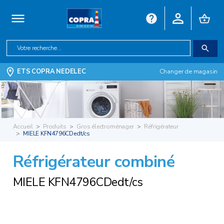
ETS COPRA NEDELEC
Changer de magasin
Accueil
Produits
Gros électroménager
Réfrigérateur
MIELE KFN4796CDedt/cs
Réfrigérateur combiné
MIELE KFN4796CDedt/cs