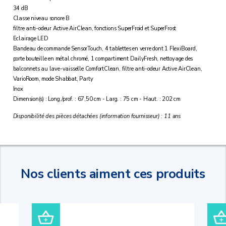
34 dB
Classe niveau sonore B
filtre anti-odeur Active AirClean, fonctions SuperFroid et SuperFrost
Eclairage LED
Bandeau de commande SensorTouch, 4 tablettes en verre dont 1 FlexiBoard,
porte bouteille en métal chromé, 1 compartiment DailyFresh, nettoyage des
balconnets au lave-vaisselle ComfortClean, filtre anti-odeur Active AirClean,
VarioRoom, mode Shabbat, Party
Inox
Dimension(s) : Long./prof. : 67,50 cm - Larg. : 75 cm - Haut. : 202 cm
Disponibilité des pièces détachées (information fournisseur) : 11 ans
Nos clients aiment ces produits