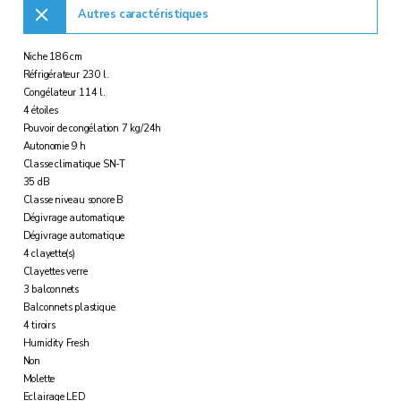
Autres caractéristiques
Niche 186 cm
Réfrigérateur 230 l.
Congélateur 114 l.
4 étoiles
Pouvoir de congélation 7 kg/24h
Autonomie 9 h
Classe climatique SN-T
35 dB
Classe niveau sonore B
Dégivrage automatique
Dégivrage automatique
4 clayette(s)
Clayettes verre
3 balconnets
Balconnets plastique
4 tiroirs
Humidity Fresh
Non
Molette
Eclairage LED