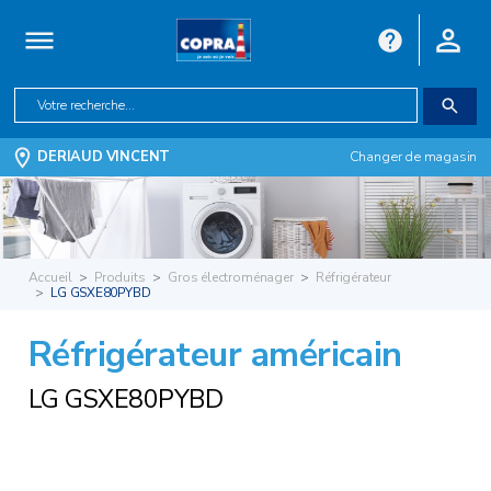
DERIAUD VINCENT
Changer de magasin
Accueil
Produits
Gros électroménager
Réfrigérateur
LG GSXE80PYBD
Réfrigérateur américain
LG GSXE80PYBD