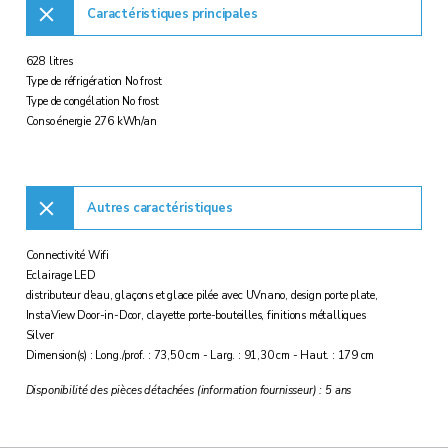
Caractéristiques principales
628 litres
Type de réfrigération No frost
Type de congélation No frost
Conso énergie 276 kWh/an
Autres caractéristiques
Connectivité Wifi
Eclairage LED
distributeur d'eau, glaçons et glace pilée avec UVnano, design porte plate,
InstaView Door-in-Door, clayette porte-bouteilles, finitions métalliques
Silver
Dimension(s) : Long./prof. : 73,50 cm - Larg. : 91,30 cm - Haut. : 179 cm
Disponibilité des pièces détachées (information fournisseur) : 5 ans