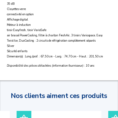
35 dB
Clayettes verre
connectivité en option
Affichage digital
Moteur à induction
tiroir Easyfresh, tiroir VarioSafe
air brassé PowerCooling, filtre à charbon FreshAir, 3 tiroirs Variospace, Easy
Twist Ice, DuoCooling : 2 circuits de réfrigération complètement séparés
Silver
Sécurité enfants
Dimension(s) : Long./prof. : 67,50 cm - Larg. : 74,70 cm - Haut. : 201,50 cm
Disponibilité des pièces détachées (information fournisseur) : 10 ans
Nos clients aiment ces produits