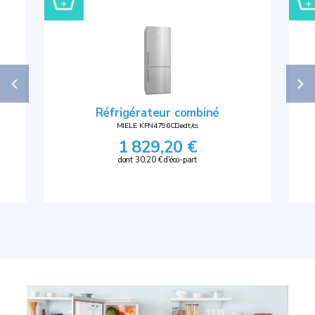
Réfrigérateur combiné
MIELE KFN4796CDedt/cs
1 829,20 €
dont 30,20 € d'éco-part