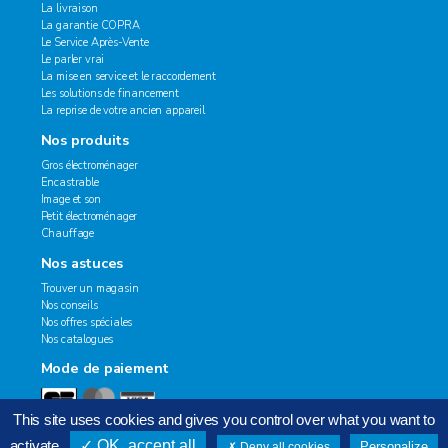
La livraison
La garantie COPRA
Le Service Après-Vente
Le parler vrai
La mise en service et le raccordement
Les solutions de financement
La reprise de votre ancien appareil
Nos produits
Gros électroménager
Encastrable
Image et son
Petit électroménager
Chauffage
Nos astuces
Trouver un magasin
Nos conseils
Nos offres spéciales
Nos catalogues
Mode de paiement
This site uses cookies and gives you control over what you want to
activate
OK, accept all
Personalize
Deny all cookies