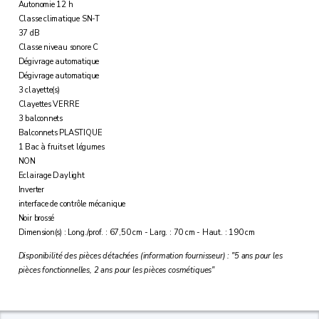
Autonomie 12 h
Classe climatique SN-T
37 dB
Classe niveau sonore C
Dégivrage automatique
Dégivrage automatique
3 clayette(s)
Clayettes VERRE
3 balconnets
Balconnets PLASTIQUE
1 Bac à fruits et légumes
NON
Eclairage Daylight
Inverter
interface de contrôle mécanique
Noir brossé
Dimension(s) : Long./prof. : 67,50 cm - Larg. : 70 cm - Haut. : 190 cm
Disponibilité des pièces détachées (information fournisseur) : "5 ans pour les
pièces fonctionnelles, 2 ans pour les pièces cosmétiques"