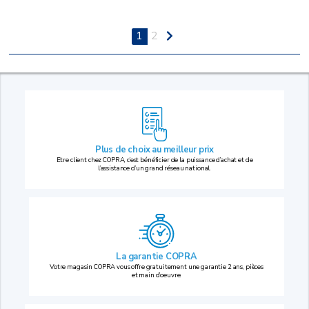
1
2
Plus de choix au
meilleur prix
Etre client chez COPRA, c’est bénéficier de la puissance d’achat et de
l’assistance d’un grand réseau national.
La garantie COPRA
Votre magasin COPRA vous offre gratuitement une garantie 2 ans, pièces
et main d’oeuvre.