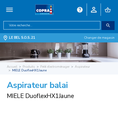
LE BEL S.O.S. 21
Changer de magasin
Accueil
Produits
Petit électroménager
Aspirateur
MIELE DuoflexHX1Jaune
Aspirateur balai
MIELE DuoflexHX1Jaune