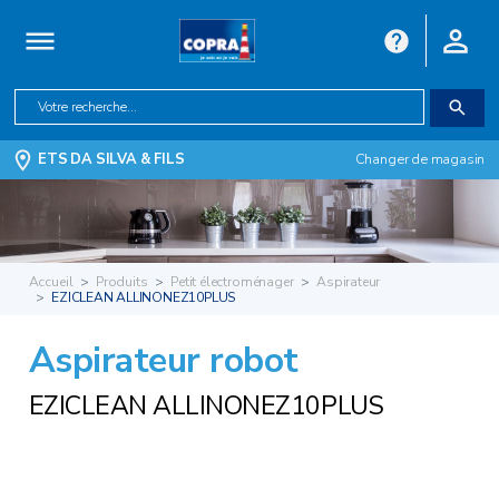
ETS DA SILVA & FILS
Changer de magasin
Accueil
Produits
Petit électroménager
Aspirateur
EZICLEAN ALLINONEZ10PLUS
Aspirateur robot
EZICLEAN ALLINONEZ10PLUS