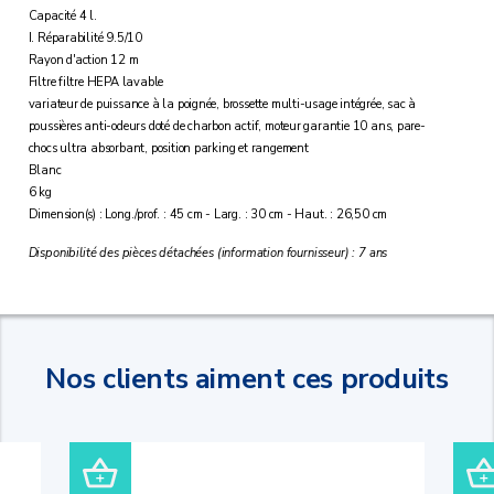
Capacité 4 l.
I. Réparabilité 9.5/10
Rayon d'action 12 m
Filtre filtre HEPA lavable
variateur de puissance à la poignée, brossette multi-usage intégrée, sac à
poussières anti-odeurs doté de charbon actif, moteur garantie 10 ans, pare-
chocs ultra absorbant, position parking et rangement
Blanc
6 kg
Dimension(s) : Long./prof. : 45 cm - Larg. : 30 cm - Haut. : 26,50 cm
Disponibilité des pièces détachées (information fournisseur) : 7 ans
Nos clients aiment ces produits