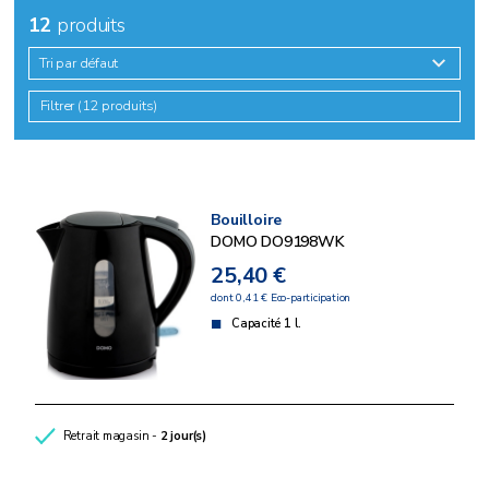
12
produits
Tri par défaut
Filtrer (12 produits)
Bouilloire
DOMO DO9198WK
25,40 €
dont 0,41 € Eco-participation
Capacité 1 l.
Retrait magasin -
2 jour(s)