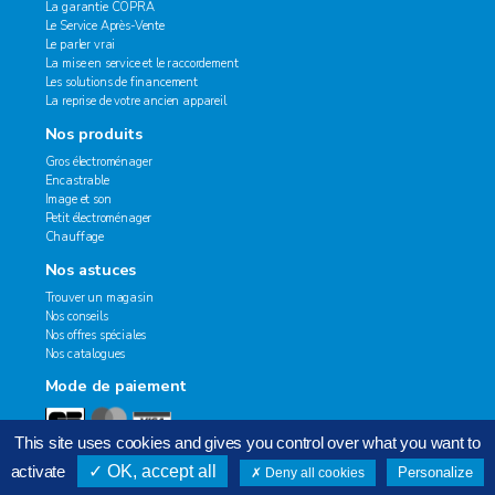
La garantie COPRA
Le Service Après-Vente
Le parler vrai
La mise en service et le raccordement
Les solutions de financement
La reprise de votre ancien appareil
Nos produits
Gros électroménager
Encastrable
Image et son
Petit électroménager
Chauffage
Nos astuces
Trouver un magasin
Nos conseils
Nos offres spéciales
Nos catalogues
Mode de paiement
This site uses cookies and gives you control over what you want to
activate
OK, accept all
Personalize
Deny all cookies
2020 © Copra. Tous droits réservés.