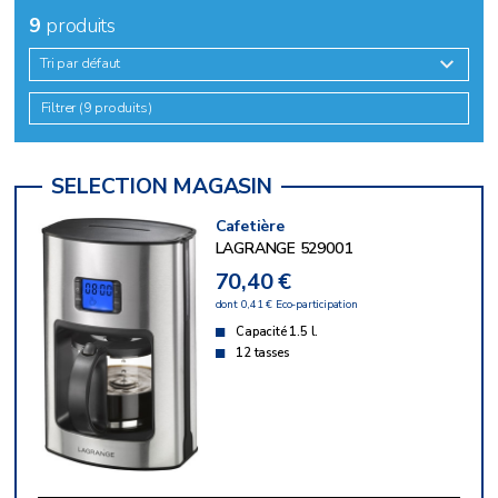
9
produits
Tri par défaut
Filtrer (9 produits)
Cafetière
LAGRANGE 529001
70,40 €
dont 0,41 € Eco-participation
Capacité 1.5 l.
12 tasses