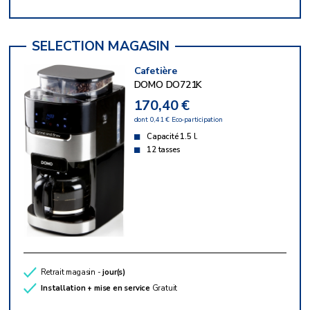
Cafetière
DOMO DO721K
170,40 €
dont 0,41 € Eco-participation
Capacité 1.5 l.
12 tasses
Retrait magasin -
jour(s)
Installation + mise en service
Gratuit