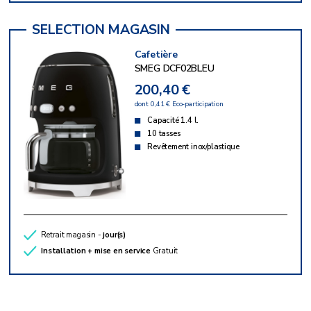
Cafetière
SMEG DCF02BLEU
200,40 €
dont 0,41 € Eco-participation
Capacité 1.4 l.
10 tasses
Revêtement inox/plastique
Retrait magasin -
jour(s)
Installation + mise en service
Gratuit