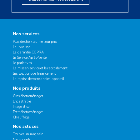
Nos services
Plus de choix au meilleur prix
La livraison
La garantie COPRA
Le Service Après-Vente
Le parler vrai
La mise en service et le raccordement
Les solutions de financement
La reprise de votre ancien appareil
Nos produits
Gros électroménager
Encastrable
Image et son
Petit électroménager
Chauffage
Nos astuces
Trouver un magasin
Nos conseils