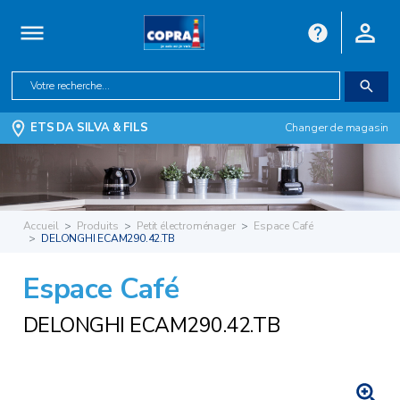
ETS DA SILVA & FILS
Changer de magasin
Accueil
Produits
Petit électroménager
Espace Café
DELONGHI ECAM290.42.TB
Espace Café
DELONGHI ECAM290.42.TB