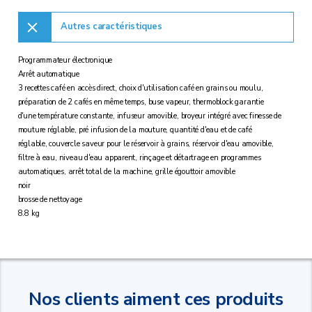
Autres caractéristiques
Programmateur électronique
Arrêt automatique
3 recettes café en accès direct, choix d'utilisation café en grains ou moulu,
préparation de 2 cafés en même temps, buse vapeur, thermoblock garantie
d'une température constante, infuseur amovible, broyeur intégré avec finesse de
mouture réglable, pré infusion de la mouture, quantité d'eau et de café
réglable, couvercle saveur pour le réservoir à grains, réservoir d'eau amovible,
filtre à eau, niveau d'eau apparent, rinçage et détartrage en programmes
automatiques, arrêt total de la machine, grille égouttoir amovible
noir
brosse de nettoyage
8.8 kg
Nos clients aiment ces produits