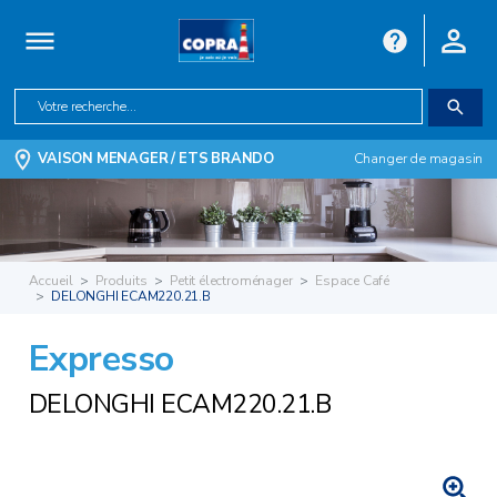
VAISON MENAGER / ETS BRANDO
Changer de magasin
Accueil
Produits
Petit électroménager
Espace Café
DELONGHI ECAM220.21.B
Expresso
DELONGHI ECAM220.21.B