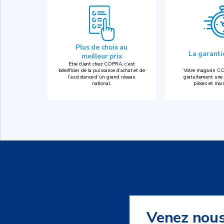
Plus de choix au
La garant
meilleur prix
Etre client chez COPRA, c’est
bénéficier de la puissance d’achat et de
Votre magasin CO
l’assistance d’un grand réseau
gratuitement une 
national.
pièces et mai
Venez nou