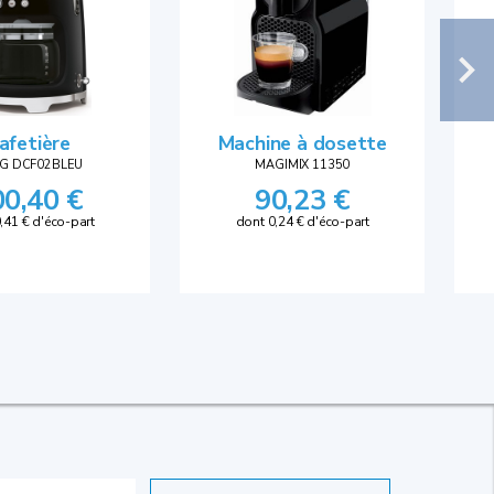
afetière
Machine à dosette
G DCF02BLEU
MAGIMIX 11350
00,40 €
90,23 €
,41 € d'éco-part
dont 0,24 € d'éco-part