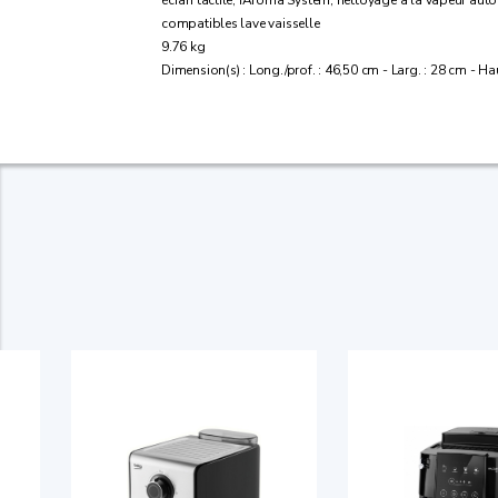
compatibles lave vaisselle
9.76 kg
Dimension(s) : Long./prof. : 46,50 cm - Larg. : 28 cm - Ha