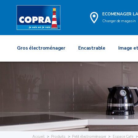
ECOMENAGER L
Changer de magasin
Gros électroménager
Encastrable
Image et
Accueil
Produits
Petit électroménager
Espace Café