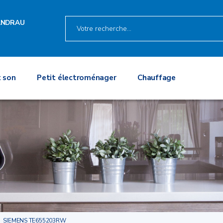
ANDRAU
 son
Petit électroménager
Chauffage
SIEMENS TE655203RW