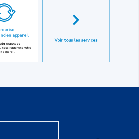
 reprise
ancien appareil
Voir tous les services
 du respect de
, nous reprenons votre
en appareil.