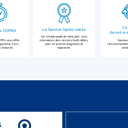
La
Le Service Après-vente
ie COPRA
de votre 
Sur simple appel de votre part, nous
PRA vous offre
intervenons dans les plus brefs délais,
Soucieux
garantie 2 ans,
pour un premier diagnostic et
l’environnement
n d’oeuvre.
réparation.
anci
s