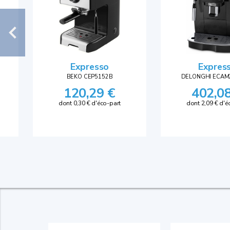
Expresso
Expres
BEKO CEP5152B
DELONGHI ECAM2
120,29 €
402,0
dont 0,30 € d'éco-part
dont 2,09 € d'é