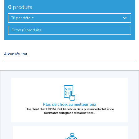
0
produits
Tri par défaut
Filtrer (0 produits)
Aucun résultat.
Plus de choix au
meilleur prix
Etre client chez COPRA, c’est bénéficier de la puissance d’achat et de
l’assistance d’un grand réseau national.