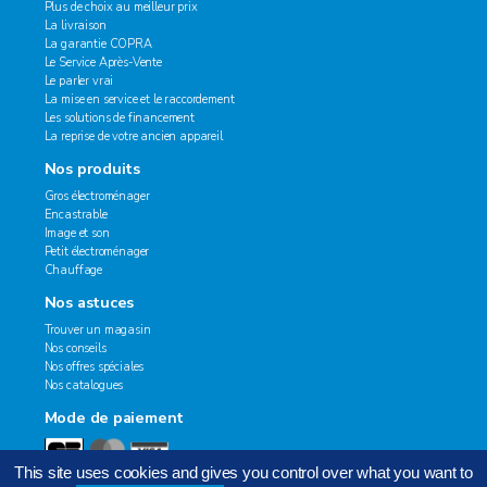
Plus de choix au meilleur prix
La livraison
La garantie COPRA
Le Service Après-Vente
Le parler vrai
La mise en service et le raccordement
Les solutions de financement
La reprise de votre ancien appareil
Nos produits
Gros électroménager
Encastrable
Image et son
Petit électroménager
Chauffage
Nos astuces
Trouver un magasin
Nos conseils
Nos offres spéciales
Nos catalogues
Mode de paiement
This site uses cookies and gives you control over what you want to