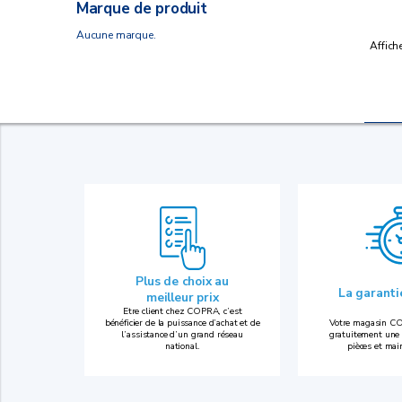
Marque de produit
Aucune marque.
Affich
Plus de choix au
La garant
meilleur prix
Etre client chez COPRA, c’est
bénéficier de la puissance d’achat et de
Votre magasin CO
l’assistance d’un grand réseau
gratuitement une 
national.
pièces et mai