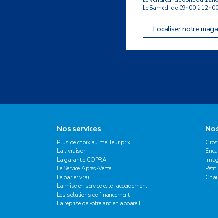
Le Samedi de 09h00 à 12h0
Localiser notre maga
Nos services
Nos
Plus de choix au meilleur prix
Gros
La livraison
Enca
La garantie COPRA
Imag
Le Service Après-Vente
Petit
Le parler vrai
Chau
La mise en service et le raccordement
Les solutions de financement
La reprise de votre ancien appareil