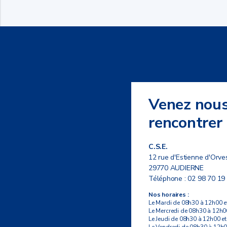
Venez nou
rencontrer
C.S.E.
12 rue d'Estienne d'Orve
29770 AUDIERNE
Téléphone :
02 98 70 19
Nos horaires :
Le Mardi de 08h30 à 12h00 e
Le Mercredi de 08h30 à 12h0
Le Jeudi de 08h30 à 12h00 e
Le Vendredi de 08h30 à 12h0