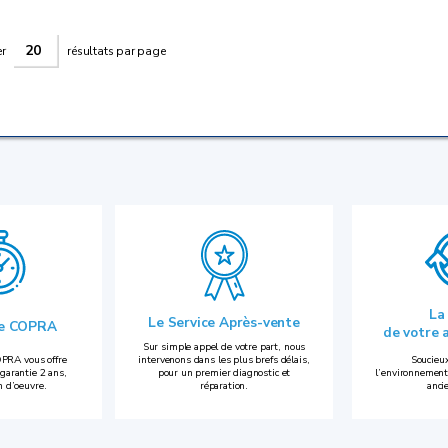
er
résultats par page
La
Le Service Après-vente
ie COPRA
de votre 
Sur simple appel de votre part, nous
PRA vous offre
intervenons dans les plus brefs délais,
Soucieux
garantie 2 ans,
pour un premier diagnostic et
l’environnement
n d’oeuvre.
réparation.
anci