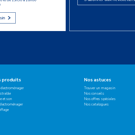
0
sin
 produits
Nos astuces
 électroménager
Trouver un magasin
strable
Nos conseils
e et son
Nos offres spéciales
 électroménager
Nos catalogues
ffage