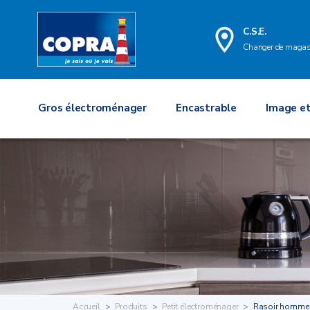
C.S.E.
Changer de magas
Gros électroménager
Encastrable
Image et
Accueil
Produits
Petit électroménager
Rasoir homme