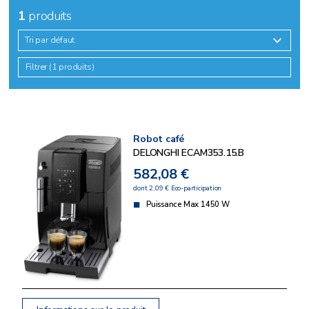
1
produits
Tri par défaut
Filtrer (1 produits)
Robot café
DELONGHI ECAM353.15.B
582,08 €
dont 2,09 € Eco-participation
Puissance Max 1450 W