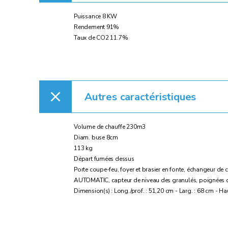
Puissance 8 KW
Rendement 91%
Taux de CO2 11.7%
Autres caractéristiques
Volume de chauffe 230m3
Diam. buse 8cm
113 kg
Départ fumées dessus
Porte coupe-feu, foyer et brasier en fonte, échangeur de
AUTOMATIC, capteur de niveau des granulés, poignées de
Dimension(s) : Long./prof. : 51,20 cm - Larg. : 68 cm - Ha