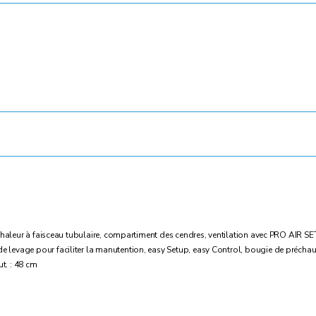
 chaleur à faisceau tubulaire, compartiment des cendres, ventilation avec PRO AIR S
 levage pour faciliter la manutention, easy Setup, easy Control, bougie de préchau
ut. : 48 cm