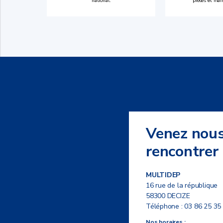
national.
pièces et mai
Venez nou
rencontrer
MULTIDEP
16 rue de la république
58300 DECIZE
Téléphone :
03 86 25 35
Nos horaires :