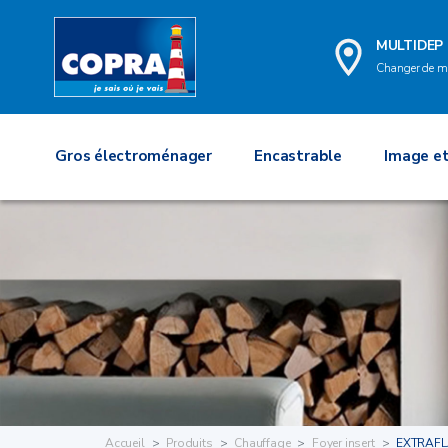
MULTIDEP
Changer de m
Gros électroménager
Encastrable
Image et
Accueil
Produits
Chauffage
Foyer insert
EXTRAFL