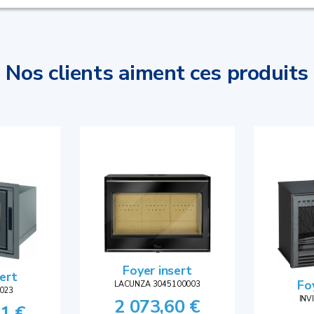
Nos clients aiment ces produits
Foyer insert
sert
Fo
LACUNZA 3045100003
023
INV
2 073,60 €
1 €