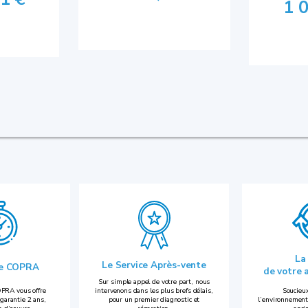
1 
La
Le Service Après-vente
ie COPRA
de votre 
Sur simple appel de votre part, nous
PRA vous offre
intervenons dans les plus brefs délais,
Soucieux
garantie 2 ans,
pour un premier diagnostic et
l’environnement