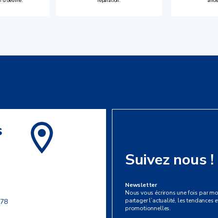
n d’oeuvre.
réparation.
anci
s
Suivez nous !
Newsletter
Nous vous écrirons une fois par mo
partager l’actualité, les tendances et
 78
promotionnelles.