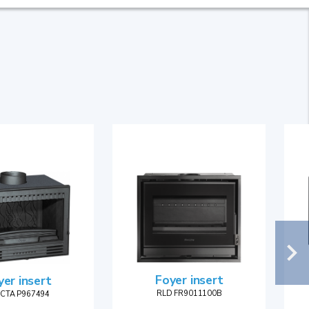
Foyer insert
yer insert
RLD FR9011100B
ICTA P967494