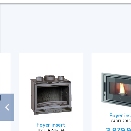
Foyer in
CADEL 7018
Foyer insert
3 979,9
INVICTA P967144