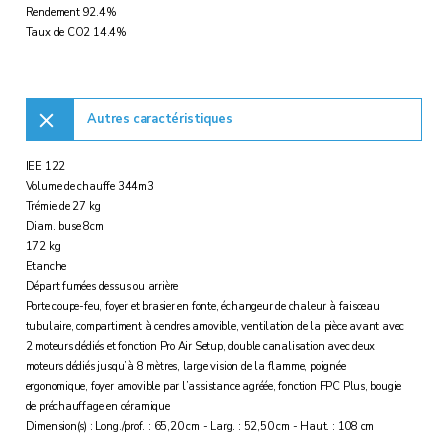
Rendement 92.4%
Taux de CO2 14.4%
Autres caractéristiques
IEE 122
Volume de chauffe 344m3
Trémie de 27 kg
Diam. buse 8cm
172 kg
Etanche
Départ fumées dessus ou arrière
Porte coupe-feu, foyer et brasier en fonte, échangeur de chaleur à faisceau
tubulaire, compartiment à cendres amovible, ventilation de la pièce avant avec
2 moteurs dédiés et fonction Pro Air Setup, double canalisation avec deux
moteurs dédiés jusqu’à 8 mètres, large vision de la flamme, poignée
ergonomique, foyer amovible par l’assistance agréée, fonction FPC Plus, bougie
de préchauffage en céramique
Dimension(s) : Long./prof. : 65,20 cm - Larg. : 52,50 cm - Haut. : 108 cm