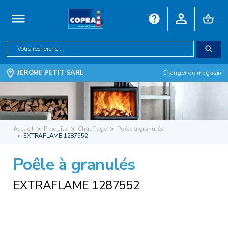
JEROME PETIT SARL
Changer de magasin
Accueil
Produits
Chauffage
Poêle à granulés
EXTRAFLAME 1287552
Poêle à granulés
EXTRAFLAME 1287552