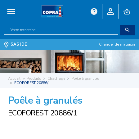
SAS JDE
Changer de magasin
Accueil
Produits
Chauffage
Poêle à granulés
ECOFOREST 20886/1
Poêle à granulés
ECOFOREST 20886/1