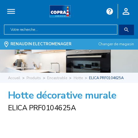
RENAUDIN ELECTROMENAGER
Changer de magasin
Accueil
Produits
Encastrable
Hotte
ELICA PRF0104625A
Hotte décorative murale
ELICA PRF0104625A