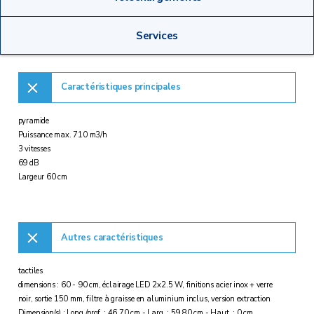
Services
Caractéristiques principales
pyramide
Puissance max. 710 m3/h
3 vitesses
69 dB
Largeur 60 cm
Autres caractéristiques
tactiles
dimensions : 60 - 90 cm, éclairage LED 2x2.5 W, finitions acier inox + verre
noir, sortie 150 mm, filtre à graisse en aluminium inclus, version extraction
Dimension(s) : Long./prof. : 46,70 cm - Larg. : 59,80 cm - Haut. : 0 cm