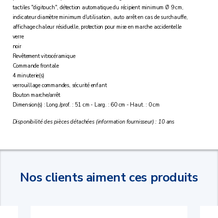
tactiles "digitouch", détection automatique du récipient minimum Ø 9 cm,
indicateur diamètre minimum d'utilisation, auto arrêt en cas de surchauffe,
affichage chaleur résiduelle, protection pour mise en marche accidentelle
verre
noir
Revêtement vitrocéramique
Commande frontale
4 minuterie(s)
verrouillage commandes, sécurité enfant
Bouton marche/arrêt
Dimension(s) : Long./prof. : 51 cm - Larg. : 60 cm - Haut. : 0 cm
Disponibilité des pièces détachées (information fournisseur) : 10 ans
Nos clients aiment ces produits