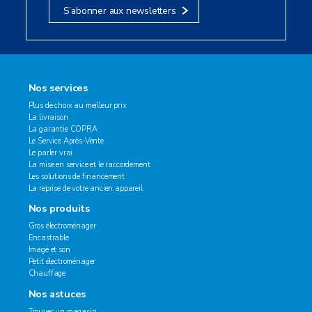
S’abonner aux newsletters
Nos services
Plus de choix au meilleur prix
La livraison
La garantie COPRA
Le Service Après-Vente
Le parler vrai
La mise en service et le raccordement
Les solutions de financement
La reprise de votre ancien appareil
Nos produits
Gros électroménager
Encastrable
Image et son
Petit électroménager
Chauffage
Nos astuces
Trouver un magasin