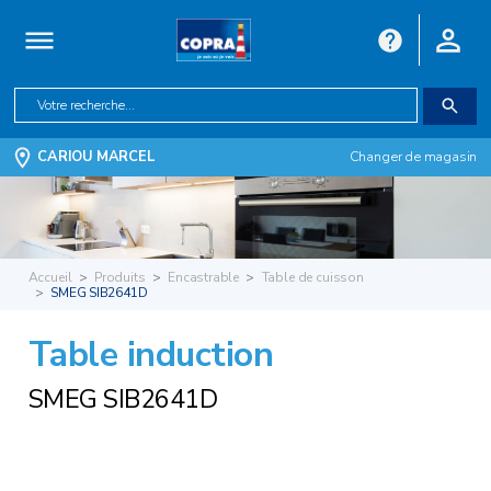
CARIOU MARCEL
Changer de magasin
Accueil
Produits
Encastrable
Table de cuisson
SMEG SIB2641D
Table induction
SMEG SIB2641D