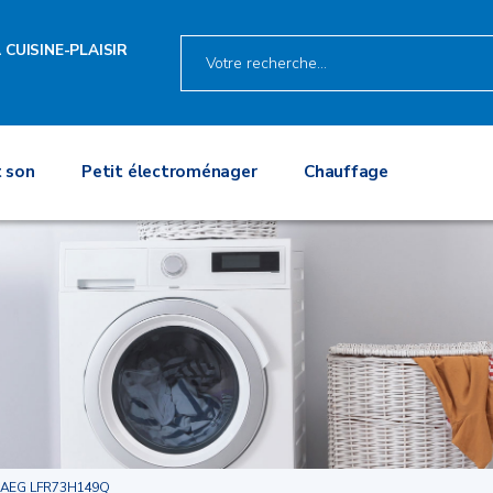
 CUISINE-PLAISIR
 son
Petit électroménager
Chauffage
AEG LFR73H149Q