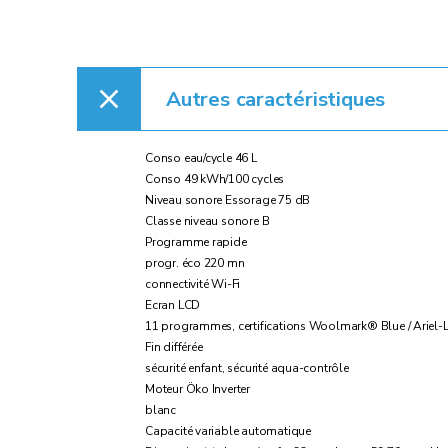
Autres caractéristiques
Conso eau/cycle 46 L
Conso 49 kWh/100 cycles
Niveau sonore Essorage 75 dB
Classe niveau sonore B
Programme rapide
progr. éco 220 mn
connectivité Wi-Fi
Ecran LCD
11 programmes, certifications Woolmark® Blue / Ariel-L
Fin différée
sécurité enfant, sécurité aqua-contrôle
Moteur Öko Inverter
blanc
Capacité variable automatique