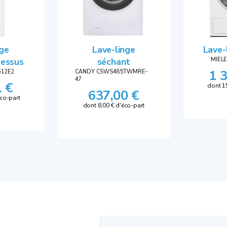
nge
Lave-linge
Lave-
dessus
séchant
MIEL
1 
612E2
CANDY CSWS485TWMRE-
47
1 €
dont 1
637,00 €
éco-part
dont 8,00 € d'éco-part