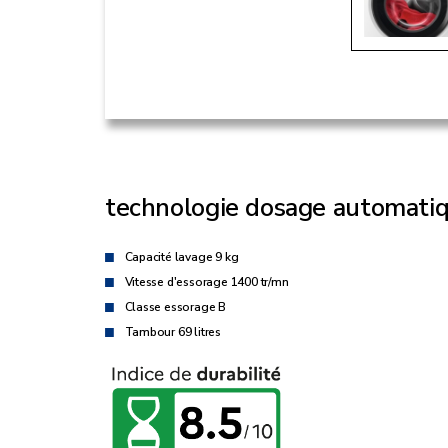
technologie dosage automati
Capacité lavage 9 kg
Vitesse d'essorage 1400 tr/mn
Classe essorage B
Tambour 69 litres