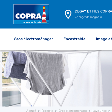
DEGAY ET FILS COPRA
Changer de magasin
Gros électroménager
Encastrable
Image et
Accueil
Produits
Gros électroménager
Lave-linge