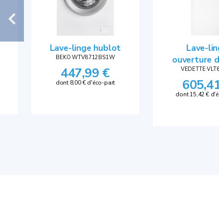
Lave-linge hublot
Lave-li
BEKO WTV8712BS1W
ouverture 
447,99 €
VEDETTE VLT
605,4
dont 8,00 € d'éco-part
dont 15,42 € d'