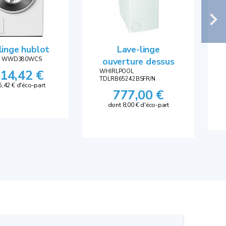
linge hublot
Lave-linge
E WWD380WCS
ouverture dessus
314,42 €
WHIRLPOOL
TDLRB65242BSFR/N
5,42 € d'éco-part
777,00 €
dont 8,00 € d'éco-part