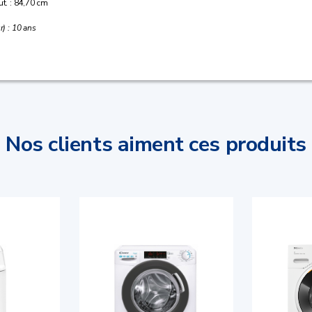
ut. : 84,70 cm
r) : 10 ans
Nos clients aiment ces produits