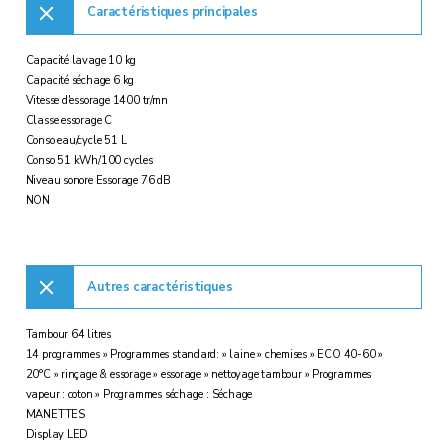
Caractéristiques principales
Capacité lavage 10 kg
Capacité séchage 6 kg
Vitesse d'essorage 1400 tr/mn
Classe essorage C
Conso eau/cycle 51 L
Conso 51 kWh/100 cycles
Niveau sonore Essorage 76 dB
NON
Autres caractéristiques
Tambour 64 litres
14 programmes » Programmes standard: » laine » chemises » ECO 40-60 »
20°C » rinçage & essorage » essorage » nettoyage tambour » Programmes
vapeur : coton » Programmes séchage : Séchage
MANETTES
Display LED