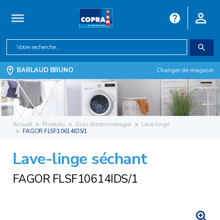
BARLAUD BRUNO
Changer de magasin
Accueil
Produits
Gros électroménager
Lave-linge
FAGOR FLSF10614IDS/1
Lave-linge séchant
FAGOR FLSF10614IDS/1