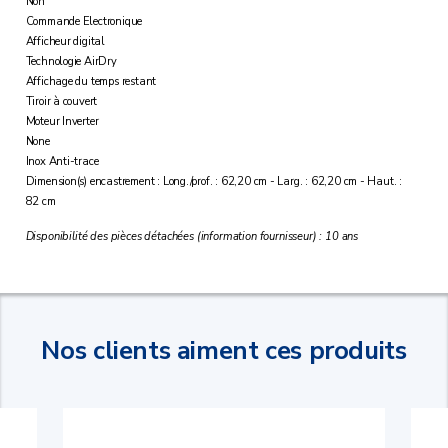
Non
Commande Electronique
Afficheur digital
Technologie AirDry
Affichage du temps restant
Tiroir à couvert
Moteur Inverter
None
Inox Anti-trace
Dimension(s) encastrement : Long./prof. : 62,20 cm - Larg. : 62,20 cm - Haut. :
82 cm
Disponibilité des pièces détachées (information fournisseur) : 10 ans
Nos clients aiment ces produits