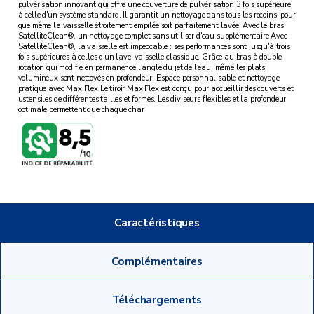
pulvérisation innovant qui offre une couverture de pulvérisation 3 fois supérieure
à celle d'un système standard. Il garantit un nettoyage dans tous les recoins, pour
que même la vaisselle étroitement empilée soit parfaitement lavée. Avec le bras
SatelliteClean®, un nettoyage complet sans utiliser d'eau supplémentaire Avec
SatelliteClean®, la vaisselle est impeccable : ses performances sont jusqu'à trois
fois supérieures à celles d'un lave-vaisselle classique. Grâce au bras à double
rotation qui modifie en permanence l'angle du jet de l'eau, même les plats
volumineux sont nettoyés en profondeur. Espace personnalisable et nettoyage
pratique avec MaxiFlex Le tiroir MaxiFlex est conçu pour accueillir des couverts et
ustensiles de différentes tailles et formes. Les diviseurs flexibles et la profondeur
optimale permettent que chaque char
Caractéristiques
Complémentaires
Téléchargements