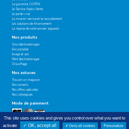
La garantie COPRA
Le Service Après-Vente
Le parler vrai
La mise en service et le raccordement
Les solutions de financement
La reprise de votre ancien appareil
Nos produits
Gros électroménager
Encastrable
Image et son
Petit électroménager
Chauffage
Nos astuces
Trouver un magasin
Nos conseils
Nos offres spéciales
Nos catalogues
Mode de paiement
This site uses cookies and gives you control over what you want to
activate
OK, accept all
Personalize
Deny all cookies
2020 © Copra. Tous droits réservés.