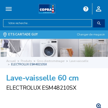
ETS CARTADE GUY
Changer de magasin
Accueil
Produits
Gros électroménager
Lave-vaisselle
ELECTROLUX ESM48210SX
Lave-vaisselle 60 cm
ELECTROLUX ESM48210SX